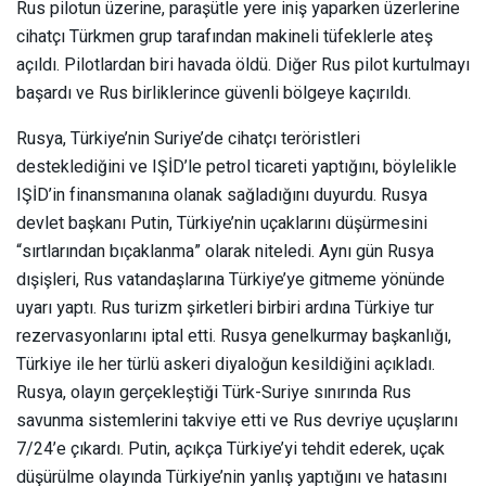
Rus pilotun üzerine, paraşütle yere iniş yaparken üzerlerine
cihatçı Türkmen grup tarafından makineli tüfeklerle ateş
açıldı. Pilotlardan biri havada öldü. Diğer Rus pilot kurtulmayı
başardı ve Rus birliklerince güvenli bölgeye kaçırıldı.
Rusya, Türkiye’nin Suriye’de cihatçı teröristleri
desteklediğini ve IŞİD’le petrol ticareti yaptığını, böylelikle
IŞİD’in finansmanına olanak sağladığını duyurdu. Rusya
devlet başkanı Putin, Türkiye’nin uçaklarını düşürmesini
“sırtlarından bıçaklanma” olarak niteledi. Aynı gün Rusya
dışişleri, Rus vatandaşlarına Türkiye’ye gitmeme yönünde
uyarı yaptı. Rus turizm şirketleri birbiri ardına Türkiye tur
rezervasyonlarını iptal etti. Rusya genelkurmay başkanlığı,
Türkiye ile her türlü askeri diyaloğun kesildiğini açıkladı.
Rusya, olayın gerçekleştiği Türk-Suriye sınırında Rus
savunma sistemlerini takviye etti ve Rus devriye uçuşlarını
7/24’e çıkardı. Putin, açıkça Türkiye’yi tehdit ederek, uçak
düşürülme olayında Türkiye’nin yanlış yaptığını ve hatasını