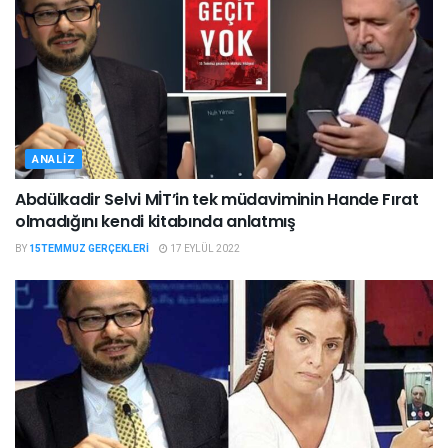
ANALIZ
Abdülkadir Selvi MİT’in tek müdaviminin Hande Fırat
olmadığını kendi kitabında anlatmış
BY
15TEMMUZ GERÇEKLERI
17 EYLÜL 2022