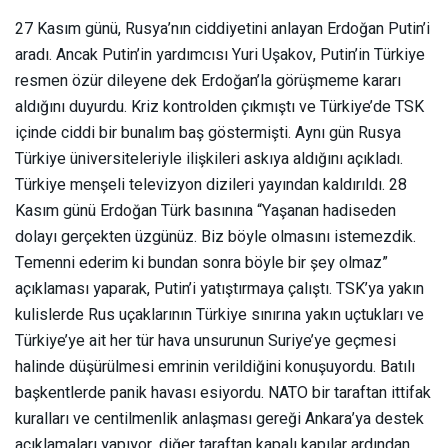
27 Kasım günü, Rusya’nın ciddiyetini anlayan Erdoğan Putin’i
aradı. Ancak Putin’in yardımcısı Yuri Uşakov, Putin’in Türkiye
resmen özür dileyene dek Erdoğan’la görüşmeme kararı
aldığını duyurdu. Kriz kontrolden çıkmıştı ve Türkiye’de TSK
içinde ciddi bir bunalım baş göstermişti. Aynı gün Rusya
Türkiye üniversiteleriyle ilişkileri askıya aldığını açıkladı.
Türkiye menşeli televizyon dizileri yayından kaldırıldı. 28
Kasım günü Erdoğan Türk basınına “Yaşanan hadiseden
dolayı gerçekten üzgünüz. Biz böyle olmasını istemezdik.
Temenni ederim ki bundan sonra böyle bir şey olmaz”
açıklaması yaparak, Putin’i yatıştırmaya çalıştı. TSK’ya yakın
kulislerde Rus uçaklarının Türkiye sınırına yakın uçtukları ve
Türkiye’ye ait her tür hava unsurunun Suriye’ye geçmesi
halinde düşürülmesi emrinin verildiğini konuşuyordu. Batılı
başkentlerde panik havası esiyordu. NATO bir taraftan ittifak
kuralları ve centilmenlik anlaşması gereği Ankara’ya destek
açıklamaları yapıyor, diğer taraftan kapalı kapılar ardından