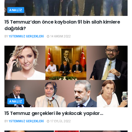
ANALIZ
15 Temmuz’dan önce kaybolan 91 bin silah kimlere
dağıtıldı?
BY
15TEMMUZ GERÇEKLERI
14 KASIM 2022
ANALIZ
15 Temmuz gerçekleri ile yıkılacak yapılar…
BY
15TEMMUZ GERÇEKLERI
17 EYLÜL 2022