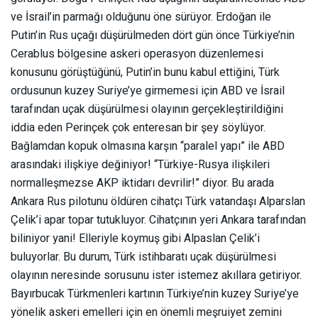
ve İsrail’in parmağı olduğunu öne sürüyor. Erdoğan ile
Putin’in Rus uçağı düşürülmeden dört gün önce Türkiye’nin
Cerablus bölgesine askeri operasyon düzenlemesi
konusunu görüştüğünü, Putin’in bunu kabul ettiğini, Türk
ordusunun kuzey Suriye’ye girmemesi için ABD ve İsrail
tarafından uçak düşürülmesi olayının gerçekleştirildiğini
iddia eden Perinçek çok enteresan bir şey söylüyor.
Bağlamdan kopuk olmasına karşın “paralel yapı” ile ABD
arasındaki ilişkiye değiniyor! “Türkiye-Rusya ilişkileri
normalleşmezse AKP iktidarı devrilir!” diyor. Bu arada
Ankara Rus pilotunu öldüren cihatçı Türk vatandaşı Alparslan
Çelik’i apar topar tutukluyor. Cihatçının yeri Ankara tarafından
biliniyor yani! Elleriyle koymuş gibi Alpaslan Çelik’i
buluyorlar. Bu durum, Türk istihbaratı uçak düşürülmesi
olayının neresinde sorusunu ister istemez akıllara getiriyor.
Bayırbucak Türkmenleri kartının Türkiye’nin kuzey Suriye’ye
yönelik askeri emelleri için en önemli meşruiyet zemini