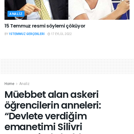
ANALIZ
15 Temmuz resmi söylemi çöküyor
BY
15TEMMUZ GERÇEKLERI
17 EYLÜL 2022
Home
Analiz
Müebbet alan askeri
öğrencilerin anneleri:
“Devlete verdiğim
emanetimi Silivri