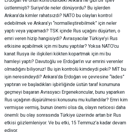
Erdoğan ve onun kontrolündeki Ankara ne gibi bir işlev
üstlenmişti? Suriye’de neler dönüyordu? Bu işlerden
Ankara’da kimler rahatsızdı? NATO bu olayları kontrol
edebilmek ve Ankara’yı “normalleştirebilmek” için neler
yaptı veya yapamadı? TSK içinde Rus uçağını düşürten, o
emri veren hizip hangisiydi? Avrasyacılar Türkiye’yi Rus
etkisine açabilmek için mi bunu yaptılar? Yoksa NATO’cu
kanat Rusya ile ilişkileri kökten kopartmak için mi bu
hamleyi yaptı? Davutoğlu ve Erdoğan’ın vur emrini verenler
olmadığını biliyoruz! Bu işin kontrolü kimdeydi peki? MİT bu
işin neresindeydi? Ankara’da Erdoğan ve çevresine “lades”
yaptıran ve başladıkları işbirliğinde üstün taraf konumuna
geçmeyi başaran Avrasyacı Ergenekoncular, bunu yaparken
Rus uçağının düşürülmesi konusunu mu kullandılar? Emri kim
vermişse vermiş, bunun önemi olsa da, olayın neticesi daha
önemli: bu olay sonrasında Türkiye üzerinde artan bir Rus
etkisi gözlemleniyor. Ve bu etki, 15 Temmuz’a kadar devam
ediyor.