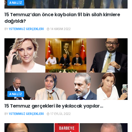
ANALIZ
15 Temmuz’dan önce kaybolan 91 bin silah kimlere
dağıtıldı?
BY
15TEMMUZ GERÇEKLERI
14 KASIM 2022
ANALIZ
15 Temmuz gerçekleri ile yıkılacak yapılar…
BY
15TEMMUZ GERÇEKLERI
17 EYLÜL 2022