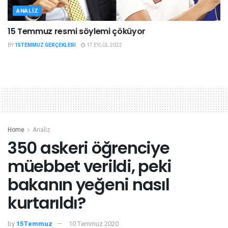
ANALIZ
15 Temmuz resmi söylemi çöküyor
BY
15TEMMUZ GERÇEKLERI
17 EYLÜL 2022
Home
Analiz
350 askeri öğrenciye
müebbet verildi, peki
bakanın yeğeni nasıl
kurtarıldı?
by
15Temmuz
10 Temmuz 2020