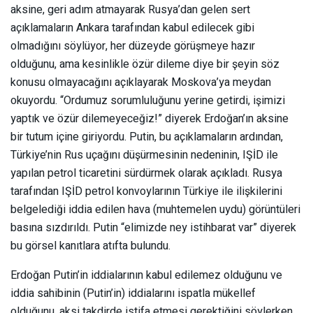
aksine, geri adım atmayarak Rusya’dan gelen sert
açıklamaların Ankara tarafından kabul edilecek gibi
olmadığını söylüyor, her düzeyde görüşmeye hazır
olduğunu, ama kesinlikle özür dileme diye bir şeyin söz
konusu olmayacağını açıklayarak Moskova’ya meydan
okuyordu. “Ordumuz sorumluluğunu yerine getirdi, işimizi
yaptık ve özür dilemeyeceğiz!” diyerek Erdoğan’ın aksine
bir tutum içine giriyordu. Putin, bu açıklamaların ardından,
Türkiye’nin Rus uçağını düşürmesinin nedeninin, IŞİD ile
yapılan petrol ticaretini sürdürmek olarak açıkladı. Rusya
tarafından IŞİD petrol konvoylarının Türkiye ile ilişkilerini
belgelediği iddia edilen hava (muhtemelen uydu) görüntüleri
basına sızdırıldı. Putin “elimizde ney istihbarat var” diyerek
bu görsel kanıtlara atıfta bulundu.
Erdoğan Putin’in iddialarının kabul edilemez olduğunu ve
iddia sahibinin (Putin’in) iddialarını ispatla mükellef
olduğunu, aksi takdirde istifa etmesi gerektiğini söylerken,