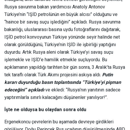
Rusya savunma bakan yardımcısı Anatoly Antonov
Türkiye’nin “IŞİD petrolünün en büyük alcısı” olduğunu ve
“haince bir savaş suçu işlediğini” açıkladı. Rusya savunma
bakanlığı, uluslararası basına uydu fotoğraflarını dağıtarak,
IŞİD petrol konvoyunun Türkiye yönünde seyir halinde net
olarak görüldüğünü, Türkiye’nin IŞİD ile işbirliği yaptığını
duyurdu. Artık Rusya aleni olarak Türkiye’yi savaş suçu
işlemekle ve IŞİD’e hamilik etmekle suçluyordu. Bu
açıklamanın yapıldığı tarihten bir gün sonra, 3 Aralık’ta Rusya
tek taraflı olarak Türk Akımı projesini askıya aldı.
Putin
kararı duyurduğu basın toplantısında “Türkiye’yi pişman
edeceğini” açıkladı
ve ekledi: “Rusya’nın yanıtının sadece
yaptırımlarla sınırlı kalacağını düşünenler yanılıyor!”.
İşte ne olduysa bu olaydan sonra oldu
Ergenekoncu çevrelerin bu aşamada devreye girdikleri
görülüyor. Doğu Perinçek Rus uçağının düşürülmesinde ABD