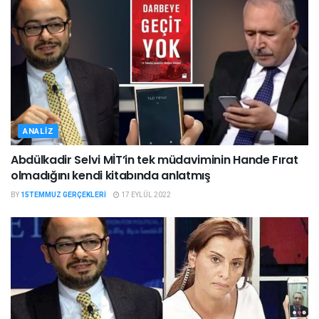
ANALIZ
Abdülkadir Selvi MİT’in tek müdaviminin Hande Fırat
olmadığını kendi kitabında anlatmış
BY
15TEMMUZ GERÇEKLERI
17 EYLÜL 2022