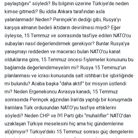
paylaştığını” söyledi? Bu bilginin üzerine Türkiye’de neden
kimse gitmedi? Bu iddia Ankara tarafından asla
yalanlanmadı! Neden? Perinçek’in dediği gibi, Rusya’yı
karşıya almanın bedeli iktidarın devrilmesi miydi? Eğer
öyleyse, 15 Temmuz ve sonrasında tasfiye edilen NATO’cu
subayları nasıl değerlendirmek gerekiyor? Bunlar Rusya’ya
yanaşmayı reddeden ve maceracı bulan NATO’cu kanat
olduklarına göre, 15 Temmuz öncesi fişlemeler konusunu bu
bağlamda değerlendirmeyelim mi? Rusya 15 Temmuz’un
planlanması ve icrası konusunda salt istihbari bir işbirliğinde
mi bulundu? Acaba başka “daha aktif” bir misyon üstlendi
mi? Neden Ergenekoncu Avrasya kanadı, 15 Temmuz
sonrasında Perinçek ağzından İran’da yaptığı bir konuşmada
İranlılara Türk ordusundan NATO’yu tasfiye ettiklerini
söyledi? Neden CHP ve İYİ Parti gibi “muhalifler” NATO’dan
uzaklaşan Türkiye meselesini hiç ama hiç gündemlerine
al(a)mıyor? Türkiye’deki 15 Temmuz sonrası güç dengelerini