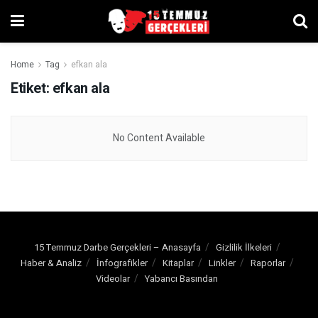
Home
Tag
efkan ala
Etiket:
efkan ala
No Content Available
15 Temmuz Darbe Gerçekleri – Anasayfa
Gizlilik İlkeleri
Haber & Analiz
İnfografikler
Kitaplar
Linkler
Raporlar
Videolar
Yabancı Basından