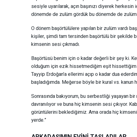
sesiyle uyarılarak, açın başınızı diyerek herkesin i
dönemde de zulüm gördük bu dönemde de zulüm 
O dönem başörtülülere yapılan bir zulüm vardı baş
kişiler, şimdi tam tersinden başörtülü bir şekilde
kimsenin sesi çıkmadı.
Başörtüsü benim için o kadar değerli bir şey ki. Ke
olduğum için ezik hissetmediğim eşit hissettiğim 
Tayyip Erdoğan’a ellerimi açıp o kadar dua ederdi
başladığımda. Meğerse böyle bir kural vs. kanun hi
Sonrasında bakıyorum, bu serbestliği yaşayan bir 
davranılıyor ve buna hiç kimsenin sesi çıkıyor. Kab
görüntülerini beklediğimiz. Ama orada hiç kimsenin
yerde.”
ARKADAŞIMIN EVİNİ TAŞLADILAR