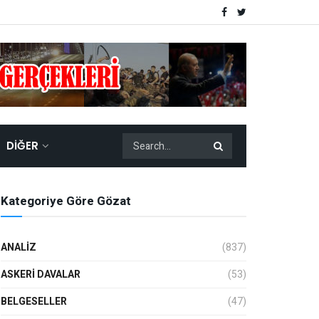
DIĞER
Kategoriye Göre Gözat
ANALIZ
(837)
ASKERI DAVALAR
(53)
BELGESELLER
(47)