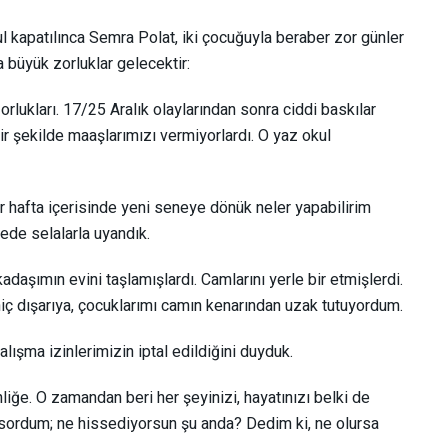
kul kapatılınca Semra Polat, iki çocuğuyla beraber zor günler
a büyük zorluklar gelecektir:
lukları. 17/25 Aralık olaylarından sonra ciddi baskılar
r şekilde maaşlarımızı vermiyorlardı. O yaz okul
 hafta içerisinde yeni seneye dönük neler yapabilirim
ede selalarla uyandık.
adaşımın evini taşlamışlardı. Camlarını yerle bir etmişlerdi.
hiç dışarıya, çocuklarımı camın kenarından uzak tutuyordum.
ışma izinlerimizin iptal edildiğini duyduk.
iğe. O zamandan beri her şeyinizi, hayatınızı belki de
e sordum; ne hissediyorsun şu anda? Dedim ki, ne olursa