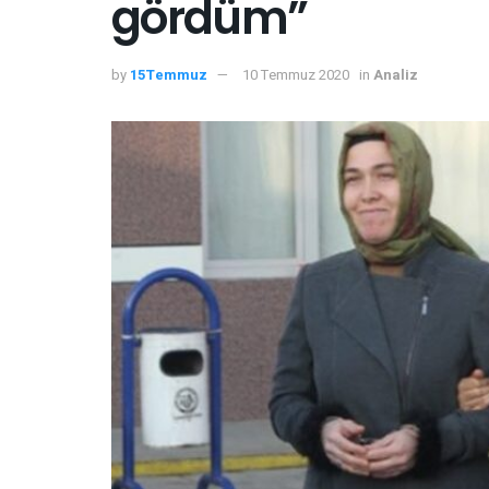
gördüm”
by
15Temmuz
10 Temmuz 2020
in
Analiz