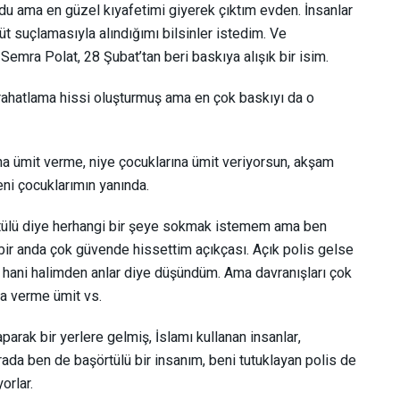
u ama en güzel kıyafetimi giyerek çıktım evden. İnsanlar
 suçlamasıyla alındığımı bilsinler istedim. Ve
mra Polat, 28 Şubat’tan beri baskıya alışık bir isim.
 rahatlama hissi oluşturmuş ama en çok baskıyı da o
ına ümit verme, niye çocuklarına ümit veriyorsun, akşam
eni çocuklarımın yanında.
şörtülü diye herhangi bir şeye sokmak istemem ama ben
bir anda çok güvende hissettim açıkçası. Açık polis gelse
hani halimden anlar diye düşündüm. Ama davranışları çok
a verme ümit vs.
rak bir yerlere gelmiş, İslamı kullanan insanlar,
rada ben de başörtülü bir insanım, beni tutuklayan polis de
orlar.