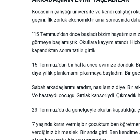
Kocasının çalıştığı üniversite ve kendi çalıştığı o
geçirir. İlk zorluk ekonomiktir ama sonrasında dah
“15 Temmuz’dan önce başladı bizim hayatımızın zor
görmeye başlamıştık. Okullara kayyım atandı. Hiçbi
kapandıktan sonra tatile gittik.
15 Temmuz’dan bir hafta önce evimize döndük. Bir
diye yıllık planlamamı çıkarmaya başladım. Bir gec
Sabah arkadaşlarımı aradım, nasılsınız diye. Bir ark
Ve hastaydı çocuğu. Gırtlak kanseriydi. Çıkmadık 
23 Temmuz’da da genelgeyle okulun kapatıldığı, çal
7 yaşında karar vermiş bir çocuktum ben öğretmenl
verdiğiniz bir meslek. Bir anda gitti. Ben kendim