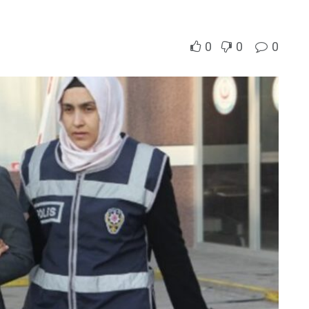
0
0
0