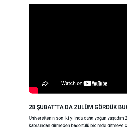
28 ŞUBAT’TA DA ZULÜM GÖRDÜK BU
Üniversitenin son iki yılında daha yoğun yaşadım 28
kapısından girmeden başörtülü biçimde gitmeye çal