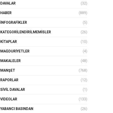
DAVALAR
(32)
HABER
(889)
İNFOGRAFIKLER
(5)
KATEGORILENDIRILMEMISLER
(26)
KITAPLAR
(10)
MAĞDURIYETLER
(4)
MAKALELER
(48)
MANŞET
(768)
RAPORLAR
(12)
SIVIL DAVALAR
(1)
VIDEOLAR
(133)
YABANCI BASINDAN
(26)