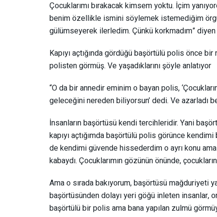
Çocuklarımı bırakacak kimsem yoktu. İçim yanıyord
benim özellikle ismini söylemek istemediğim örgüt
gülümseyerek ilerledim. Çünkü korkmadım” diyen Se
Kapıyı açtığında gördüğü başörtülü polis önce bir
polisten görmüş. Ve yaşadıklarını şöyle anlatıyor
“O da bir annedir eminim o bayan polis, ‘Çocuklar
geleceğini nereden biliyorsun’ dedi. Ve azarladı b
İnsanların başörtüsü kendi tercihleridir. Yani ba
kapıyı açtığımda başörtülü polis görünce kendimi 
de kendimi güvende hissederdim o ayrı konu ama 
kabaydı. Çocuklarımın gözünün önünde, çocukların
Ama o sırada bakıyorum, başörtüsü mağduriyeti yapa
başörtüsünden dolayı yeri göğü inleten insanlar, o
başörtülü bir polis ama bana yapılan zulmü görmüy