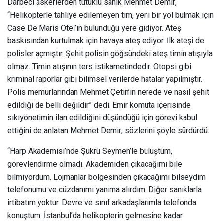
Darbeci askerlerden tutuklu sanık Mehmet Demir,
“Helikopterle tahliye edilemeyen tim, yeni bir yol bulmak için
Case De Maris Otel’in bulunduğu yere gidiyor. Ateş
baskısından kurtulmak için havaya ateş ediyor. İlk ateşi de
polisler açmıştır. Şehit polisin göğsündeki ateş timin atışıyla
olmaz. Timin atışının ters istikametindedir. Otopsi gibi
kriminal raporlar gibi bilimsel verilerde hatalar yapılmıştır.
Polis memurlarından Mehmet Çetin’in nerede ve nasıl şehit
edildiği de belli değildir” dedi. Emir komuta içerisinde
sıkıyönetimin ilan edildiğini düşündüğü için görevi kabul
ettiğini de anlatan Mehmet Demir, sözlerini şöyle sürdürdü:
“Harp Akademisi’nde Şükrü Seymen’le buluştum,
görevlendirme olmadı. Akademiden çıkacağımı bile
bilmiyordum. Lojmanlar bölgesinden çıkacağımı bilseydim
telefonumu ve cüzdanımı yanıma alırdım. Diğer sanıklarla
irtibatım yoktur. Devre ve sınıf arkadaşlarımla telefonda
konuştum. İstanbul’da helikopterin gelmesine kadar