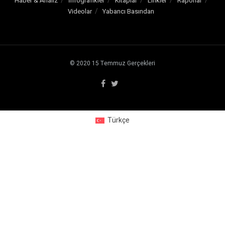
Haber & Analiz
İnfografikler
Kitaplar
Linkler
Raporlar
Videolar
Yabancı Basından
© 2020
15 Temmuz Gerçekleri
Türkçe