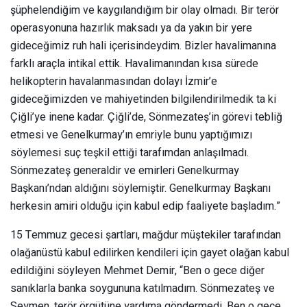
şüphelendiğim ve kaygılandığım bir olay olmadı. Bir terör
operasyonuna hazırlık maksadı ya da yakın bir yere
gideceğimiz ruh hali içerisindeydim. Bizler havalimanına
farklı araçla intikal ettik. Havalimanından kısa sürede
helikopterin havalanmasından dolayı İzmir’e
gideceğimizden ve mahiyetinden bilgilendirilmedik ta ki
Çiğli’ye inene kadar. Çiğli’de, Sönmezateş’in görevi tebliğ
etmesi ve Genelkurmay’ın emriyle bunu yaptığımızı
söylemesi suç teşkil ettiği tarafımdan anlaşılmadı.
Sönmezateş generaldir ve emirleri Genelkurmay
Başkanı’ndan aldığını söylemiştir. Genelkurmay Başkanı
herkesin amiri olduğu için kabul edip faaliyete başladım.”
15 Temmuz gecesi şartları, mağdur müştekiler tarafından
olağanüstü kabul edilirken kendileri için gayet olağan kabul
edildiğini söyleyen Mehmet Demir, “Ben o gece diğer
sanıklarla banka soygununa katılmadım. Sönmezateş ve
Seymen, terör örgütüne yardıma göndermedi. Ben o gece