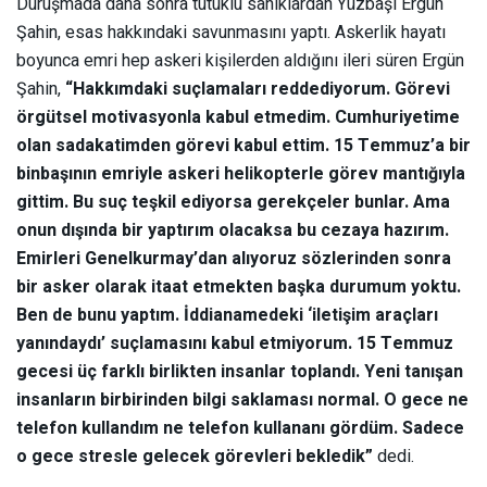
Duruşmada daha sonra tutuklu sanıklardan Yüzbaşı Ergün
Şahin, esas hakkındaki savunmasını yaptı. Askerlik hayatı
boyunca emri hep askeri kişilerden aldığını ileri süren Ergün
Şahin,
“Hakkımdaki suçlamaları reddediyorum. Görevi
örgütsel motivasyonla kabul etmedim. Cumhuriyetime
olan sadakatimden görevi kabul ettim. 15 Temmuz’a bir
binbaşının emriyle askeri helikopterle görev mantığıyla
gittim. Bu suç teşkil ediyorsa gerekçeler bunlar. Ama
onun dışında bir yaptırım olacaksa bu cezaya hazırım.
Emirleri Genelkurmay’dan alıyoruz sözlerinden sonra
bir asker olarak itaat etmekten başka durumum yoktu.
Ben de bunu yaptım. İddianamedeki ‘iletişim araçları
yanındaydı’ suçlamasını kabul etmiyorum. 15 Temmuz
gecesi üç farklı birlikten insanlar toplandı. Yeni tanışan
insanların birbirinden bilgi saklaması normal. O gece ne
telefon kullandım ne telefon kullananı gördüm. Sadece
o gece stresle gelecek görevleri bekledik”
dedi.