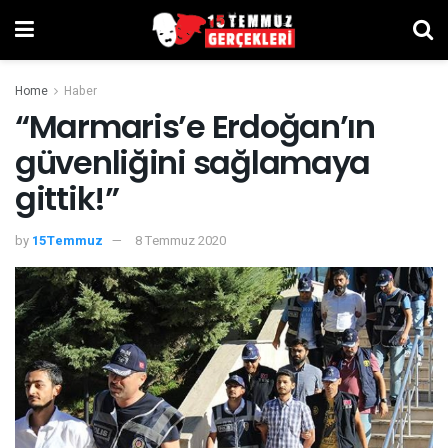
Home
Haber
“Marmaris’e Erdoğan’ın
güvenliğini sağlamaya
gittik!”
by
15Temmuz
8 Temmuz 2020