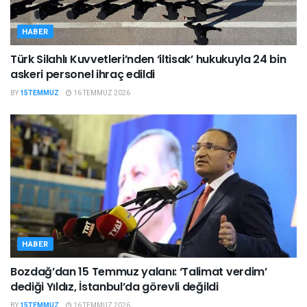
HABER
Türk Silahlı Kuvvetleri’nden ‘iltisak’ hukukuyla 24 bin
askeri personel ihraç edildi
BY
15TEMMUZ
16 TEMMUZ 2026
HABER
Bozdağ’dan 15 Temmuz yalanı: ‘Talimat verdim’
dediği Yıldız, İstanbul’da görevli değildi
BY
15TEMMUZ
16 TEMMUZ 2026