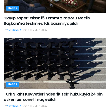
HABER
‘Kayıp rapor’ çıkışı: 15 Temmuz raporu Meclis
Başkanı’na teslim edildi, basımı yapıldı
BY
15TEMMUZ
16 TEMMUZ 2026
HABER
Türk Silahlı Kuvvetleri’nden ‘iltisak’ hukukuyla 24 bin
askeri personel ihraç edildi
BY
15TEMMUZ
16 TEMMUZ 2026