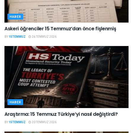
HABER
Askeri öğrenciler 15 Temmuz’dan önce fişlenmiş
BY
15TEMMUZ
26 TEMMUZ 2026
HABER
Araştırma: 15 Temmuz Türkiye’yi nasıl değiştirdi?
BY
15TEMMUZ
20 TEMMUZ 2026