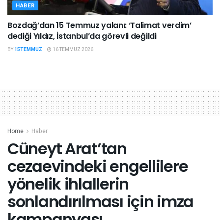
HABER
Bozdağ’dan 15 Temmuz yalanı: ‘Talimat verdim’
dediği Yıldız, İstanbul’da görevli değildi
BY
15TEMMUZ
16 TEMMUZ 2026
Home
Haber
Cüneyt Arat’tan
cezaevindeki engellilere
yönelik ihlallerin
sonlandırılması için imza
kampanyası