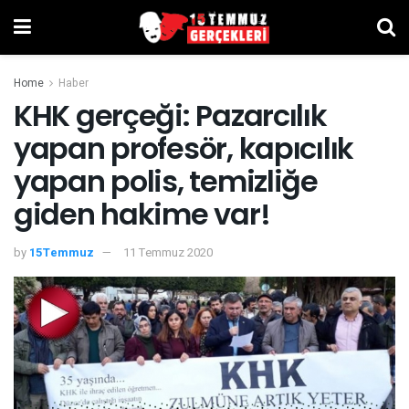
Home
Haber
KHK gerçeği: Pazarcılık
yapan profesör, kapıcılık
yapan polis, temizliğe
giden hakime var!
by
15Temmuz
11 Temmuz 2020