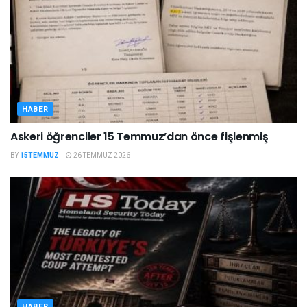
HABER
Askeri öğrenciler 15 Temmuz’dan önce fişlenmiş
BY
15TEMMUZ
26 TEMMUZ 2026
HABER