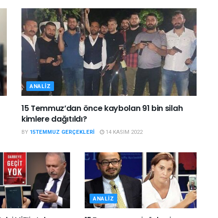
ANALIZ
15 Temmuz’dan önce kaybolan 91 bin silah
kimlere dağıtıldı?
BY
15TEMMUZ GERÇEKLERI
14 KASIM 2022
ANALIZ