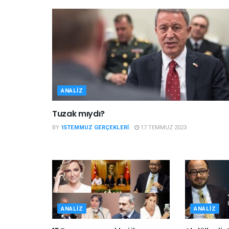
ANALIZ
Tuzak mıydı?
BY
15TEMMUZ GERÇEKLERI
17 TEMMUZ 2023
ANALIZ
ANALIZ