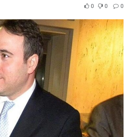
0
0
0