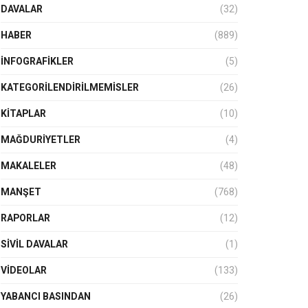
DAVALAR
(32)
HABER
(889)
İNFOGRAFIKLER
(5)
KATEGORILENDIRILMEMISLER
(26)
KITAPLAR
(10)
MAĞDURIYETLER
(4)
MAKALELER
(48)
MANŞET
(768)
RAPORLAR
(12)
SIVIL DAVALAR
(1)
VIDEOLAR
(133)
YABANCI BASINDAN
(26)