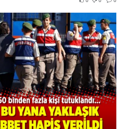
0
0
0