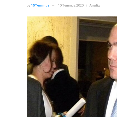
by
15Temmuz
10 Temmuz 2020
in
Analiz