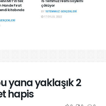
elvi MİT’in tek
15 Temmuz resmi söylemi
 Hande Fırat
çöküyor
kendi kitabında
BY
15TEMMUZ GERÇEKLERI
17 EYLÜL 2022
GERÇEKLERI
2
 yana yaklaşık 2
et hapis