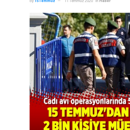
by
15Temmuz
11 Temmuz 2020
in
Haber