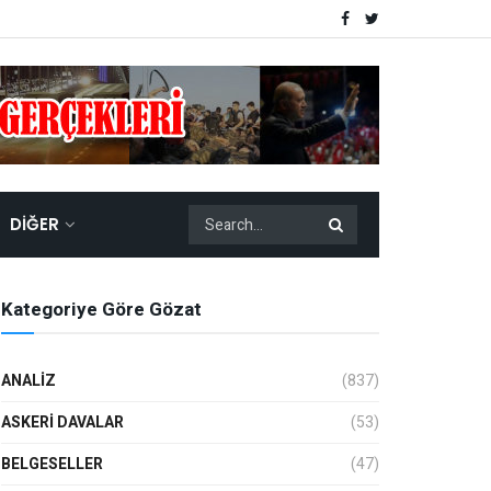
DIĞER
Kategoriye Göre Gözat
ANALIZ
(837)
ASKERI DAVALAR
(53)
BELGESELLER
(47)