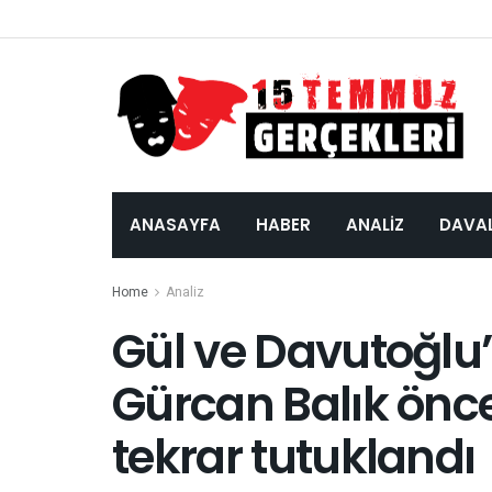
ANASAYFA
HABER
ANALIZ
DAVA
Home
Analiz
Gül ve Davutoğl
Gürcan Balık önce 
tekrar tutuklandı