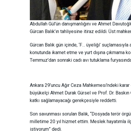
Abdullah Gül’ün danışmanlığını ve Ahmet Davutoğ
Gürcan Balık’ın tahliyesine itiraz edildi. Üst mahke
Gürcan Balık gün içinde, ‘F… üyeliği’ suçlamasıyla 
konutunda ikamet etme ve yurt dışına çıkmama koşu
Temmuz’dan sonraki cadı avı tutuklama furyasında 
Ankara 29’uncu Ağır Ceza Mahkemesi’ndeki kara
büyükelçi Ahmet Durak Gürsel ve Prof. Dr. Baskın 
katkı sağlamayacağı gerekçesiyle reddetti.
Son savunması sorulan Balık, “Dosyada terör örgüt
milletime 20 yıl hizmet ettim. Meslek hayatımla ilg
istiyorum” dedi.