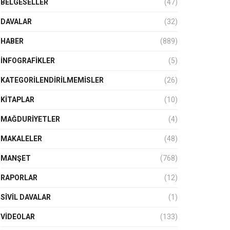
BELGESELLER
(47)
DAVALAR
(32)
HABER
(889)
İNFOGRAFIKLER
(5)
KATEGORILENDIRILMEMISLER
(26)
KITAPLAR
(10)
MAĞDURIYETLER
(4)
MAKALELER
(48)
MANŞET
(768)
RAPORLAR
(12)
SIVIL DAVALAR
(1)
VIDEOLAR
(133)