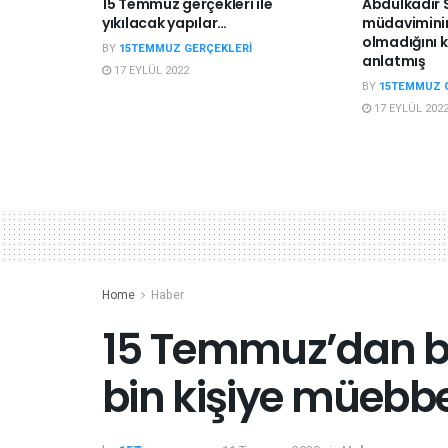
15 Temmuz gerçekleri ile
Abdülkadir S
yıkılacak yapılar…
müdaviminin
olmadığını 
BY
15TEMMUZ GERÇEKLERI
anlatmış
17 EYLÜL 2022
BY
15TEMMUZ 
17 EYLÜL 202
Home
Haber
15 Temmuz’dan bu
bin kişiye müebb