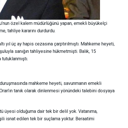
lu’nun özel kalem müdürlüğünü yapan, emekli büyükelçi
me, tahliye kararını durdurdu.
altı yıl üç ay hapis cezasına çarptırılmıştı. Mahkeme heyeti,
luyla sanığın tahliyesine hükmetmişti. Balık, 15
tutuklanmıştı.
r duruşmasında mahkeme heyeti, savunmanın emekli
Oran’ın tanık olarak dinlenmesi yönündeki talebini dosyaya
ü üyesi olduğuma dair tek bir delil yok. Vatanıma,
ili isnat edilen tek bir suçlama yoktur. Beraatimi