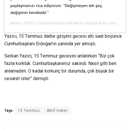
paylaşmanızı rica ediyorum. “Değişmeyen tek şey,
değişimin kendisidir.”
Serkan YAZICI
(@serkanyaziciofficial)’in paylaştığı bir gönderi (
20
Yazıcı, 15 Temmuz darbe girişimi gecesi altı saat boyunca
Cumhurbaşkanı Erdoğan’ın yanında yer almıştı.
Serkan Yazıcı, 15 Temmuz gecesini anlatırken “Biz çok
fazla korktuk. Cumhurbaşkanımız sakindi. Nasıl gitti ben
anlamadım. O kadar korkunç bir durumda, çok büyük bir
cesaret ister” demişti.
Tags:
15 Temmuz
Aktif Haber