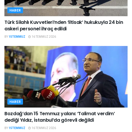
HABER
Türk Silahlı Kuvvetleri’nden ‘iltisak’ hukukuyla 24 bin
askeri personel ihraç edildi
BY
15TEMMUZ
16 TEMMUZ 2026
HABER
Bozdağ’dan 15 Temmuz yalanı: ‘Talimat verdim’
dediği Yıldız, İstanbul’da görevli değildi
BY
15TEMMUZ
16 TEMMUZ 2026