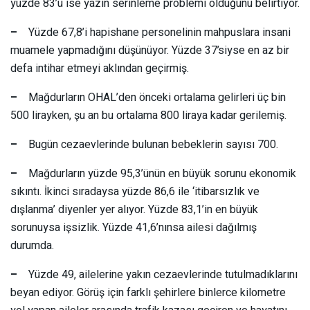
yüzde 83’ü ise yazın serinleme problemi olduğunu belirtiyor.
–
Yüzde 67,8’i hapishane personelinin mahpuslara insani
muamele yapmadığını düşünüyor. Yüzde 37’siyse en az bir
defa intihar etmeyi aklından geçirmiş.
–
Mağdurların OHAL’den önceki ortalama gelirleri üç bin
500 lirayken, şu an bu ortalama 800 liraya kadar gerilemiş.
–
Bugün cezaevlerinde bulunan bebeklerin sayısı 700.
–
Mağdurların yüzde 95,3’ünün en büyük sorunu ekonomik
sıkıntı. İkinci sıradaysa yüzde 86,6 ile ‘itibarsızlık ve
dışlanma’ diyenler yer alıyor. Yüzde 83,1’in en büyük
sorunuysa işsizlik. Yüzde 41,6’nınsa ailesi dağılmış
durumda.
–
Yüzde 49, ailelerine yakın cezaevlerinde tutulmadıklarını
beyan ediyor. Görüş için farklı şehirlere binlerce kilometre