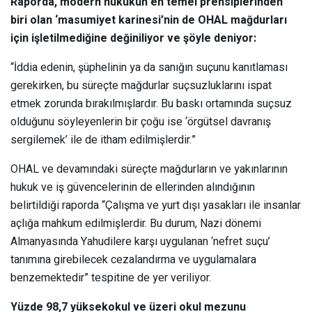
Raporda, modern hukukun en temel prensiplerinden
biri olan ‘masumiyet karinesi’nin de OHAL mağdurları
için işletilmediğine değiniliyor ve şöyle deniyor:
“İddia edenin, şüphelinin ya da sanığın suçunu kanıtlaması
gerekirken, bu süreçte mağdurlar suçsuzluklarını ispat
etmek zorunda bırakılmışlardır. Bu baskı ortamında suçsuz
olduğunu söyleyenlerin bir çoğu ise ‘örgütsel davranış
sergilemek’ ile de itham edilmişlerdir.”
OHAL ve devamındaki süreçte mağdurların ve yakınlarının
hukuk ve iş güvencelerinin de ellerinden alındığının
belirtildiği raporda “Çalışma ve yurt dışı yasakları ile insanlar
açlığa mahkum edilmişlerdir. Bu durum, Nazi dönemi
Almanyasında Yahudilere karşı uygulanan ‘nefret suçu’
tanımına girebilecek cezalandırma ve uygulamalara
benzemektedir” tespitine de yer veriliyor.
Yüzde 98,7 yüksekokul ve üzeri okul mezunu