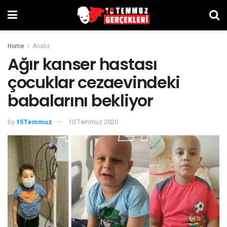
Home
Analiz
Ağır kanser hastası
çocuklar cezaevindeki
babalarını bekliyor
by
15Temmuz
10 Temmuz 2020