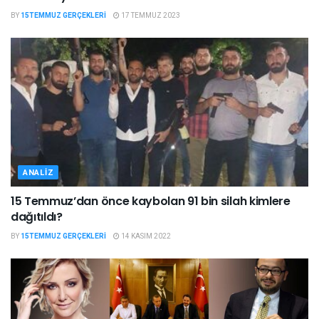
BY
15TEMMUZ GERÇEKLERI
17 TEMMUZ 2023
ANALIZ
15 Temmuz’dan önce kaybolan 91 bin silah kimlere
dağıtıldı?
BY
15TEMMUZ GERÇEKLERI
14 KASIM 2022