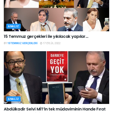
ANALIZ
15 Temmuz gerçekleri ile yıkılacak yapılar…
BY
15TEMMUZ GERÇEKLERI
17 EYLÜL 2022
ANALIZ
Abdülkadir Selvi MİT’in tek müdaviminin Hande Fırat