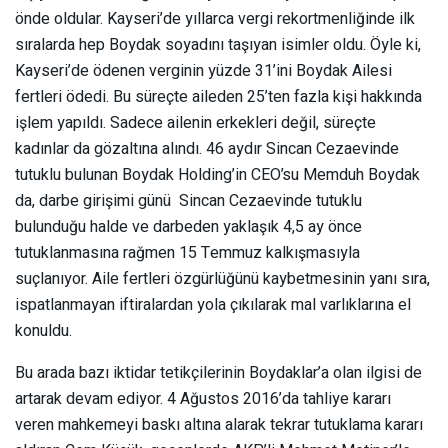
önde oldular. Kayseri’de yıllarca vergi rekortmenliğinde ilk
sıralarda hep Boydak soyadını taşıyan isimler oldu. Öyle ki,
Kayseri’de ödenen verginin yüzde 31’ini Boydak Ailesi
fertleri ödedi. Bu süreçte aileden 25’ten fazla kişi hakkında
işlem yapıldı. Sadece ailenin erkekleri değil, süreçte
kadınlar da gözaltına alındı. 46 aydır Sincan Cezaevinde
tutuklu bulunan Boydak Holding’in CEO’su Memduh Boydak
da, darbe girişimi günü Sincan Cezaevinde tutuklu
bulunduğu halde ve darbeden yaklaşık 4,5 ay önce
tutuklanmasına rağmen 15 Temmuz kalkışmasıyla
suçlanıyor. Aile fertleri özgürlüğünü kaybetmesinin yanı sıra,
ispatlanmayan iftiralardan yola çıkılarak mal varlıklarına el
konuldu.
Bu arada bazı iktidar tetikçilerinin Boydaklar’a olan ilgisi de
artarak devam ediyor. 4 Ağustos 2016’da tahliye kararı
veren mahkemeyi baskı altına alarak tekrar tutuklama kararı