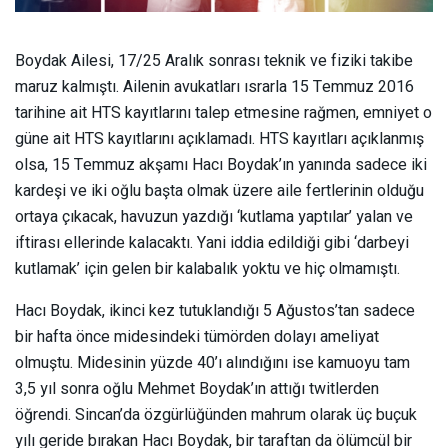
Boydak Ailesi, 17/25 Aralık sonrası teknik ve fiziki takibe
maruz kalmıştı. Ailenin avukatları ısrarla 15 Temmuz 2016
tarihine ait HTS kayıtlarını talep etmesine rağmen, emniyet o
güne ait HTS kayıtlarını açıklamadı. HTS kayıtları açıklanmış
olsa, 15 Temmuz akşamı Hacı Boydak’ın yanında sadece iki
kardeşi ve iki oğlu başta olmak üzere aile fertlerinin olduğu
ortaya çıkacak, havuzun yazdığı ‘kutlama yaptılar’ yalan ve
iftirası ellerinde kalacaktı. Yani iddia edildiği gibi ‘darbeyi
kutlamak’ için gelen bir kalabalık yoktu ve hiç olmamıştı.
Hacı Boydak, ikinci kez tutuklandığı 5 Ağustos’tan sadece
bir hafta önce midesindeki tümörden dolayı ameliyat
olmuştu. Midesinin yüzde 40’ı alındığını ise kamuoyu tam
3,5 yıl sonra oğlu Mehmet Boydak’ın attığı twitlerden
öğrendi. Sincan’da özgürlüğünden mahrum olarak üç buçuk
yılı geride bırakan Hacı Boydak, bir taraftan da ölümcül bir