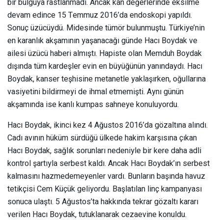
bir bulguya rastlanmadı. Ancak kan değerlerinde eksilme
devam edince 15 Temmuz 2016’da endoskopi yapıldı.
Sonuç üzücüydü. Midesinde tümör bulunmuştu. Türkiye’nin
en karanlık akşamının yaşanacağı günde Hacı Boydak ve
ailesi üzücü haberi almıştı. Hapiste olan Memduh Boydak
dışında tüm kardeşler evin en büyüğünün yanındaydı. Hacı
Boydak, kanser teşhisine metanetle yaklaşırken, oğullarına
vasiyetini bildirmeyi de ihmal etmemişti. Aynı günün
akşamında ise kanlı kumpas sahneye konuluyordu.
Hacı Boydak, ikinci kez 4 Ağustos 2016’da gözaltına alındı.
Cadı avının hüküm sürdüğü ülkede hakim karşısına çıkan
Hacı Boydak, sağlık sorunları nedeniyle bir kere daha adli
kontrol şartıyla serbest kaldı. Ancak Hacı Boydak’ın serbest
kalmasını hazmedemeyenler vardı. Bunların başında havuz
tetikçisi Cem Küçük geliyordu. Başlatılan linç kampanyası
sonuca ulaştı. 5 Ağustos’ta hakkında tekrar gözaltı kararı
verilen Hacı Boydak, tutuklanarak cezaevine konuldu.