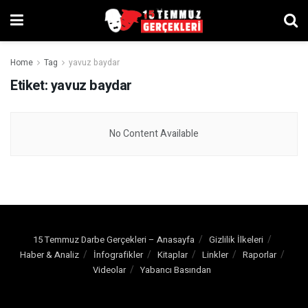
Home
Tag
yavuz baydar
Etiket:
yavuz baydar
No Content Available
15 Temmuz Darbe Gerçekleri – Anasayfa
Gizlilik İlkeleri
Haber & Analiz
İnfografikler
Kitaplar
Linkler
Raporlar
Videolar
Yabancı Basından