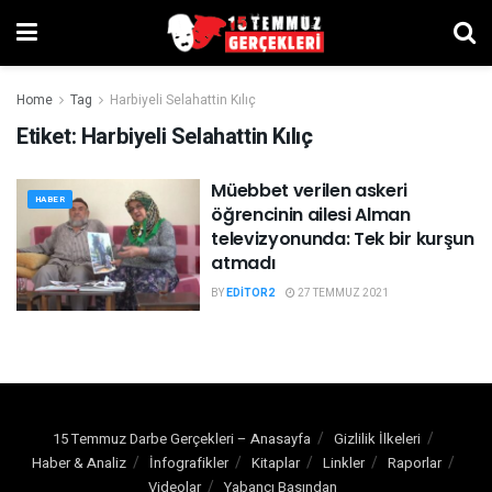
Home
Tag
Harbiyeli Selahattin Kılıç
Etiket:
Harbiyeli Selahattin Kılıç
Müebbet verilen askeri
HABER
öğrencinin ailesi Alman
televizyonunda: Tek bir kurşun
atmadı
BY
EDITOR2
27 TEMMUZ 2021
15 Temmuz Darbe Gerçekleri – Anasayfa
Gizlilik İlkeleri
Haber & Analiz
İnfografikler
Kitaplar
Linkler
Raporlar
Videolar
Yabancı Basından