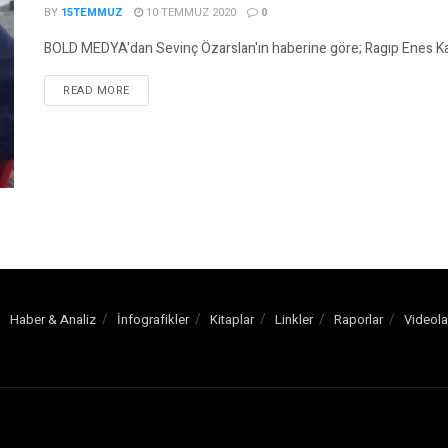
BY
15TEMMUZ
10 TEMMUZ 2020
0
BOLD MEDYA'dan Sevinç Özarslan'ın haberine göre; Ragıp Enes Kat
READ MORE
Haber & Analiz
İnfografikler
Kitaplar
Linkler
Raporlar
Videola