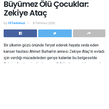
Büyümez Ölü Çocuklar:
Zekiye Ataç
by
15Temmuz
8 Temmuz 2026
Bir ülkenin gözü önünde feryat ederek hayata veda eden
kanser hastası Ahmet Burhan’ın annesi Zekiye Ataç’ın evladı
için verdiği mücadeleden geriye kalanlar bu belgeselde.
Zekiye Ataç’ın yüreğinde ne var? Oğlu ile yaşadığı son anları
ilk kez duyacaksınız.