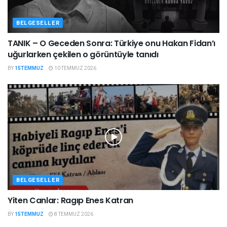
BELGESELLER
TANIK – O Geceden Sonra: Türkiye onu Hakan Fidan’ı
uğurlarken çekilen o görüntüyle tanıdı
BY
15TEMMUZ
10 TEMMUZ 2026
BELGESELLER
Yiten Canlar: Ragıp Enes Katran
BY
15TEMMUZ
8 TEMMUZ 2026