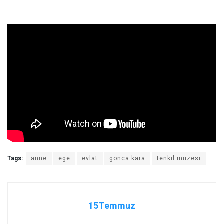
Tags:
anne
ege
evlat
gonca kara
tenkil müzesi
15Temmuz